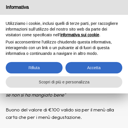
Informativa
Utilizziamo i cookie, inclusi quelli di terze parti, per raccogliere
Gift Card 100€
informazioni sull’utilizzo del nostro sito web da parte dei
visitatori come specificato nell'
informativa sui cookie
.
Da utilizzare per un pranzo o una cena nel
Puoi acconsentirne l'utilizzo chiudendo questa informativa,
interagendo con un link o un pulsante al di fuori di questa
ristorante La Buatta del Kangaroo
informativa o continuando a navigare in altro modo.
Rifiuta
Accetta
Scopri di più e personalizza
"Non si può pensare bene, amare bene, dormire bene,
se non si ha mangiato bene"
Buono del valore di €100 valido sia per il menù alla
carta che per i menù degustazione.